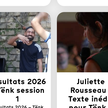
sultats 2026
Juliette
Tënk session
Rousseau 
1
Texte inéd
pour Tënk
ultats 2026 – Tënk