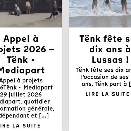
Appel à
Tënk fête 
ojets 2026 –
dix ans à
Tënk ·
Lussas !
Mediapart
Tënk fête ses dix an
l’occasion de ses 
Appel à projets
ans, Tënk part à 
6Tënk · Mediapart
29 juillet 2026
LIRE LA SUITE
iapart, quotidien
formation générale,
dépendant et […]
IRE LA SUITE