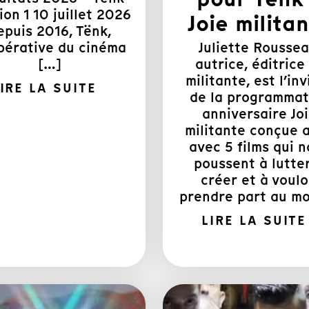
ion 1 10 juillet 2026
Joie milita
epuis 2016, Tënk,
pérative du cinéma
Juliette Roussea
[…]
autrice, éditrice
militante, est l’inv
IRE LA SUITE
de la programmat
anniversaire Jo
militante conçue 
avec 5 films qui 
poussent à lutter
créer et à voulo
prendre part au m
LIRE LA SUITE