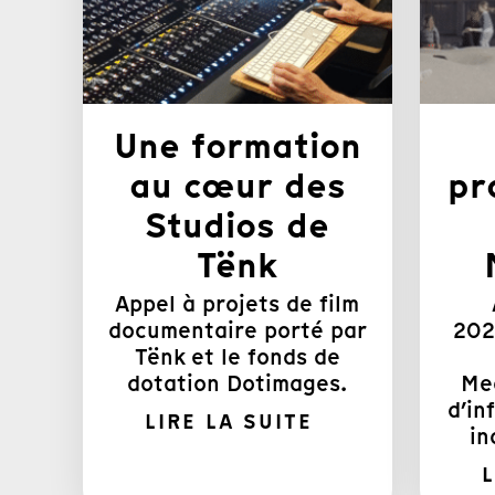
Une formation
au cœur des
pr
Studios de
Tënk
Appel à projets de film
documentaire porté par
202
Tënk et le fonds de
dotation Dotimages.
Med
d’in
LIRE LA SUITE
in
L