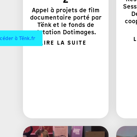
Sess
Appel à projets de film
D
documentaire porté par
coo
Tënk et le fonds de
dotation Dotimages.
céder à Tënk.fr
L
LIRE LA SUITE