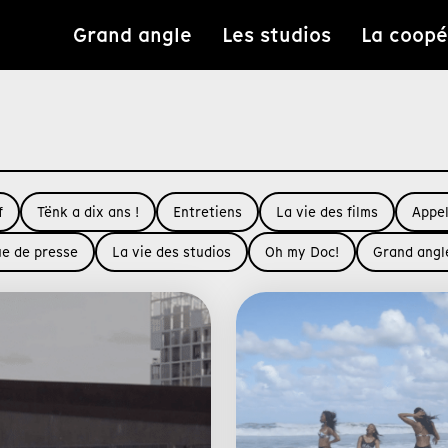
Grand angle
Les studios
La coopé
f
Tënk a dix ans !
Entretiens
La vie des films
Appel
e de presse
La vie des studios
Oh my Doc!
Grand angl