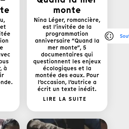
nte
monte
u,
Nina Léger, romancière,
 et
est l’invitée de la
itée
programmation
Sou
ion
anniversaire “Quand la
ie
mer monte”, 5
avec
documentaires qui
nous
questionnent les enjeux
, à
écologiques et la
ir
montée des eaux. Pour
onde.
l’occasion, l’autrice a
écrit un texte inédit.
LIRE LA SUITE