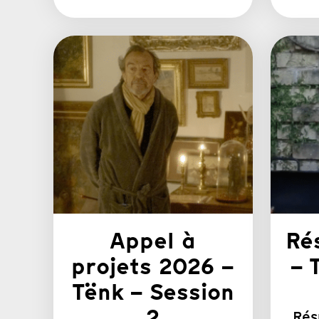
Appel à
Ré
projets 2026 –
– 
Tënk – Session
2
Rés