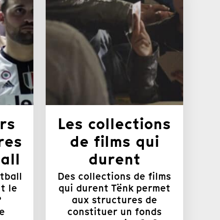
rs
Les collections
res
de films qui
all
durent
tball
Des collections de films
t le
qui durent Tënk permet
?
aux structures de
e
constituer un fonds