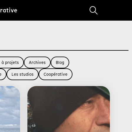
rative
 à projets
Archives
Blog
e
Les studios
Coopérative