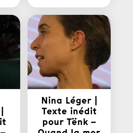
Nina Léger |
|
Texte inédit
it
pour Tënk –
 –
Quand la mer