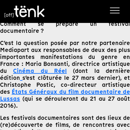
Comment se prépare un festival
documentaire ?
C’est la question posée par notre partenaire
Mediapart aux responsables de deux des plus
importantes manifestations du genre en
France : Maria Bonsanti, directrice artistique
Cinéma du Réel
du
(dont la dernièr
édition
s’est clôturée le 27 mars dernier), e
Christophe Postic, co-directeur artistique
États Généraux du film documentaire d
des
Lussas
(qui se dérouleront du 21 au 27 août
2016).
Les festivals documentaires sont des lieux de
(re)découverte de films, de rencontres avec