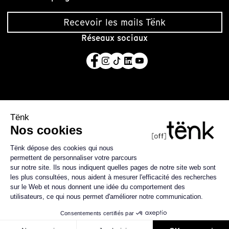
Une formation au
Recevoir les mails Tënk
cœur des Studios de
Tënk
Réseaux sociaux
5 Août 2026
Appel à projets 2026
– Tënk · Mediapart
29 Juil 2026
Tënk fête ses dix ans à
Lussas !
23 Juil 2026
Tënk est édité par la coopérative SCIC Tënk basée à
Résultats 2026 – Tënk