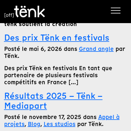
tenk soutient la creation
Des prix Tënk en festivals
Posté le mai 6, 2026 dans
Grand angle
par
Tënk.
Des prix Tënk en festivals En tant que
partenaire de plusieurs festivals
compétitifs en France […]
Résultats 2025 – Tënk –
Mediapart
Posté le novembre 17, 2025 dans
Appel à
projets
,
Blog
,
Les studios
par Tënk.