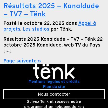
Résultats 2025 – Kanaldude
– TV7 – Tënk
Posté le octobre 22, 2025 dans
Appel à
projets
,
Les studios
par Tënk.
Résultats 2025 Kanaldude – TV7 – Tënk 22
octobre 2025 Kanaldude, web TV du Pays
[…]
Page suivante »
Actualités
Mentions légales et crédits
Plan du site
Tout
Grand angle
Nous contacter
Les studios
Suivez Tënk et recevez notre
Coopérative
programmation hebdomadaire :